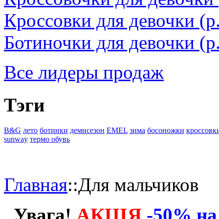
Кроссовки для девочки (
Ботиночки для девочки (р.
Все лидеры продаж
Тэги
B&G
лето
ботинки
демисезон
EMEL
зима
босоножки
кроссовк
sunway
термо обувь
Главная
::
Для мальчиков
АКЦІЯ
Увага!
-50% на