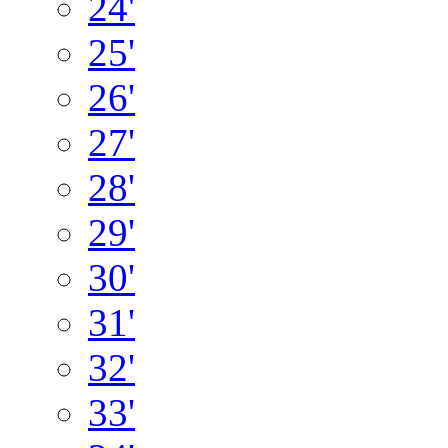
24'
25'
26'
27'
28'
29'
30'
31'
32'
33'