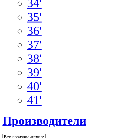
34'
35'
36'
37'
38'
39'
40'
41'
Производители