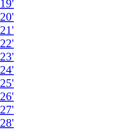
19'
20'
21'
22'
23'
24'
25'
26'
27'
28'