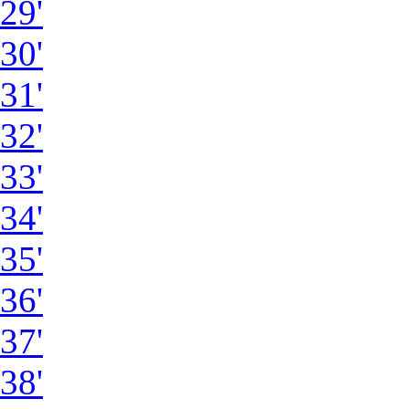
29'
30'
31'
32'
33'
34'
35'
36'
37'
38'