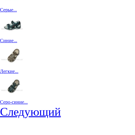
Серые...
Синие...
Легкие...
Серо-синие...
Следующий