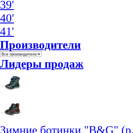
39'
40'
41'
Производители
Лидеры продаж
Зимние ботинки "B&G" (р