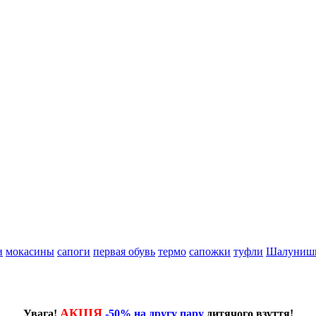
и
мокасины
сапоги
первая обувь
термо
сапожки
туфли
Шалуниш
АКЦІЯ
Увага!
-50% на другу пару
дитячого взуття!