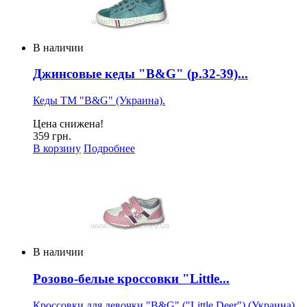
В наличии
Джинсовые кеды "B&G" (р.32-39)...
Кеды ТМ "B&G" (Украина).
Цена снижена!
359 грн.
В корзину
Подробнее
В наличии
Розово-белые кроссовки "Little...
Кроссовки для девочки "B&G" ("Little Deer") (Украина).