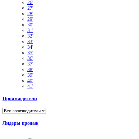
26'
27'
28'
29'
30'
31'
32'
33'
34'
35'
36'
37'
38'
39'
40'
41'
Производители
Лидеры продаж