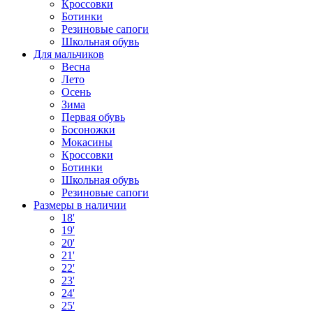
Кроссовки
Ботинки
Резиновые сапоги
Школьная обувь
Для мальчиков
Весна
Лето
Осень
Зима
Первая обувь
Босоножки
Мокасины
Кроссовки
Ботинки
Школьная обувь
Резиновые сапоги
Размеры в наличии
18'
19'
20'
21'
22'
23'
24'
25'