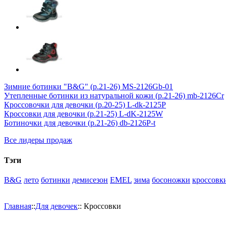
Зимние ботинки "B&G" (р.21-26) MS-2126Gb-01
Утепленные ботинки из натуральной кожи (р.21-26) mb-2126Cr
Кроссовочки для девочки (р.20-25) L-dk-2125P
Кроссовки для девочки (р.21-25) L-dK-2125W
Ботиночки для девочки (р.21-26) db-2126P-t
Все лидеры продаж
Тэги
B&G
лето
ботинки
демисезон
EMEL
зима
босоножки
кроссовк
Главная
::
Для девочек
::
Кроссовки