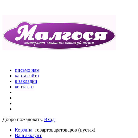
письмо нам
карта сайта
в закладки
контакты
Добро пожаловать,
Вход
Корзина:
товар
товара
товаров
(пустая)
Ваш аккаунт