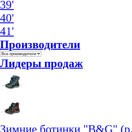
39'
40'
41'
Производители
Лидеры продаж
Зимние ботинки "B&G" (р