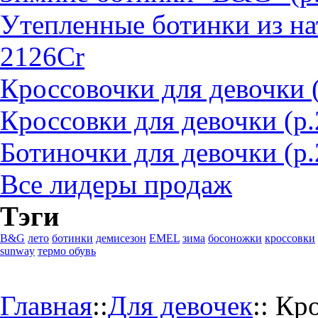
Утепленные ботинки из на
2126Cr
Кроссовочки для девочки 
Кроссовки для девочки (р
Ботиночки для девочки (р.
Все лидеры продаж
Тэги
B&G
лето
ботинки
демисезон
EMEL
зима
босоножки
кроссовки
sunway
термо обувь
Главная
::
Для девочек
::
Кро