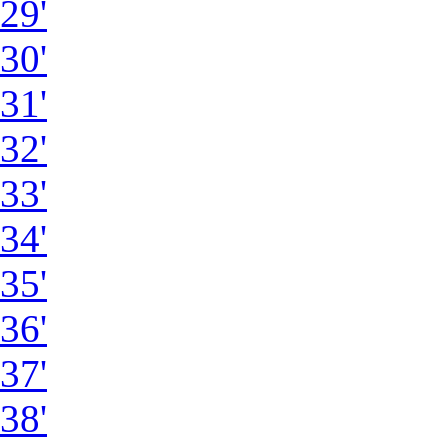
29'
30'
31'
32'
33'
34'
35'
36'
37'
38'