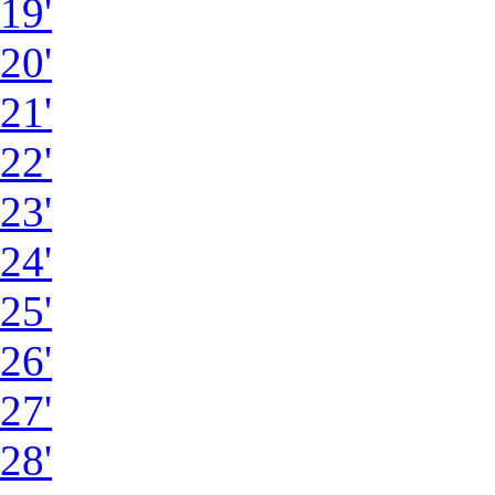
19'
20'
21'
22'
23'
24'
25'
26'
27'
28'