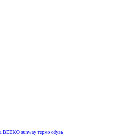
а
BEEKO
sunway
термо обувь