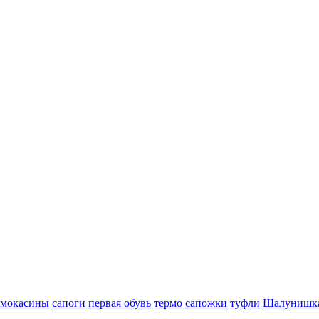
мокасины
сапоги
первая обувь
термо
сапожки
туфли
Шалунишк