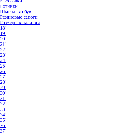
Кроссовки
Ботинки
Школьная обувь
Резиновые сапоги
Размеры в наличии
18'
19'
20'
21'
22'
23'
24'
25'
26'
27'
28'
29'
30'
31'
32'
33'
34'
35'
36'
37'