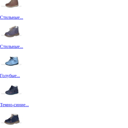
Стильные...
Стильные...
Голубые...
Темно-синие...