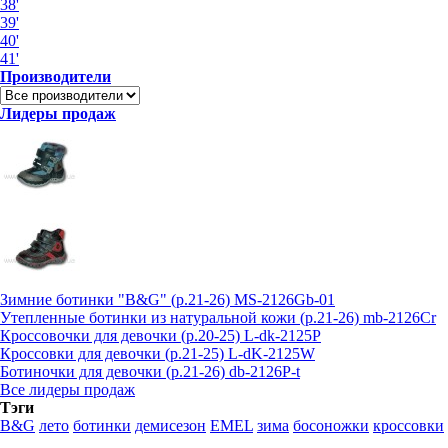
38'
39'
40'
41'
Производители
Лидеры продаж
Зимние ботинки "B&G" (р.21-26) MS-2126Gb-01
Утепленные ботинки из натуральной кожи (р.21-26) mb-2126Cr
Кроссовочки для девочки (р.20-25) L-dk-2125P
Кроссовки для девочки (р.21-25) L-dK-2125W
Ботиночки для девочки (р.21-26) db-2126P-t
Все лидеры продаж
Тэги
B&G
лето
ботинки
демисезон
EMEL
зима
босоножки
кроссовки