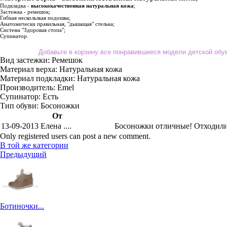
Подкладка -
высококачественная натуральная кожа
;
Застежка - ремешок;
Гибкая нескользкая подошва;
Анатомически правильная, "дышащая" стелька;
Система "Здоровая стопа";
Супинатор.
Добавьте в корзину все понравившиеся модели детской об
Вид застежки:
Ремешок
Материал верха:
Натуральная кожа
Материал подкладки:
Натуральная кожа
Производитель:
Emel
Супинатор:
Есть
Тип обуви:
Босоножки
От
13-09-2013 Елена ....
Босоножки отличные! Отходили 
Only registered users can post a new comment.
В той же категории
Предыдущий
Ботиночки...