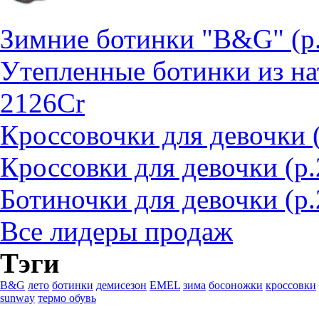
Зимние ботинки "B&G" (р
Утепленные ботинки из на
2126Cr
Кроссовочки для девочки 
Кроссовки для девочки (р
Ботиночки для девочки (р.
Все лидеры продаж
Тэги
B&G
лето
ботинки
демисезон
EMEL
зима
босоножки
кроссовки
sunway
термо обувь