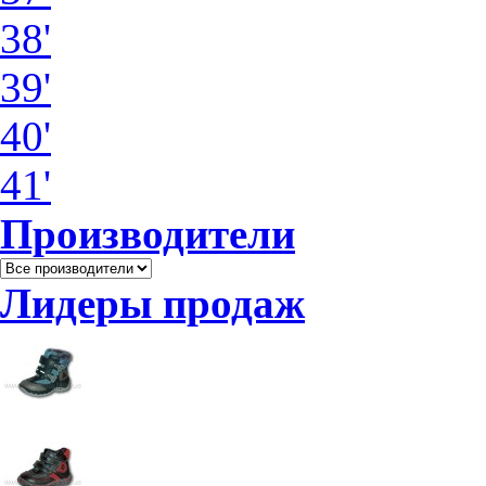
38'
39'
40'
41'
Производители
Лидеры продаж