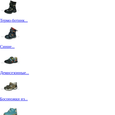
Термо-ботинк...
Синие...
Демисезонные...
Босоножки из...