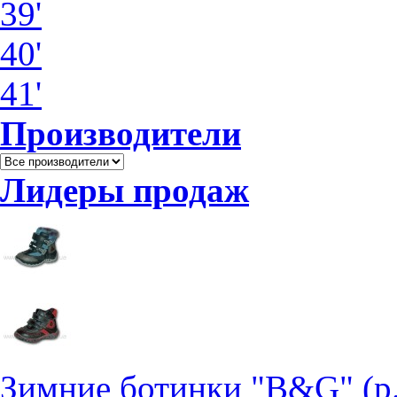
39'
40'
41'
Производители
Лидеры продаж
Зимние ботинки "B&G" (р