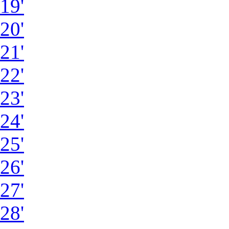
19'
20'
21'
22'
23'
24'
25'
26'
27'
28'