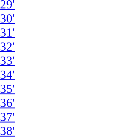
29'
30'
31'
32'
33'
34'
35'
36'
37'
38'