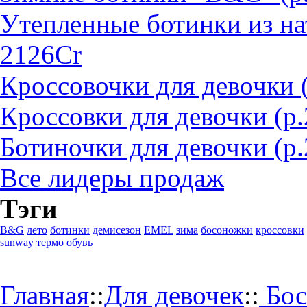
Утепленные ботинки из на
2126Cr
Кроссовочки для девочки 
Кроссовки для девочки (р
Ботиночки для девочки (р.
Все лидеры продаж
Тэги
B&G
лето
ботинки
демисезон
EMEL
зима
босоножки
кроссовки
sunway
термо обувь
Главная
::
Для девочек
::
Бос