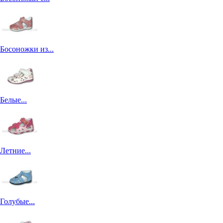
Босоножки из...
Белые...
Летние...
Голубые...