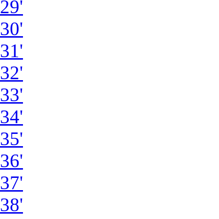
29'
30'
31'
32'
33'
34'
35'
36'
37'
38'