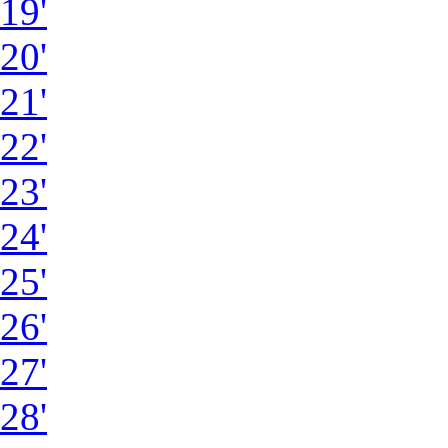
19'
20'
21'
22'
23'
24'
25'
26'
27'
28'