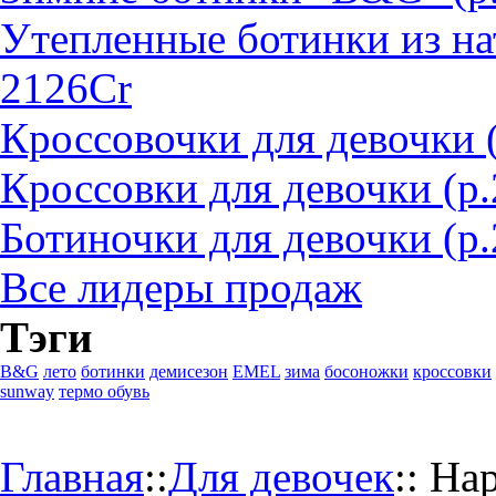
Утепленные ботинки из на
2126Cr
Кроссовочки для девочки 
Кроссовки для девочки (р
Ботиночки для девочки (р.
Все лидеры продаж
Тэги
B&G
лето
ботинки
демисезон
EMEL
зима
босоножки
кроссовки
sunway
термо обувь
Главная
::
Для девочек
::
Нар