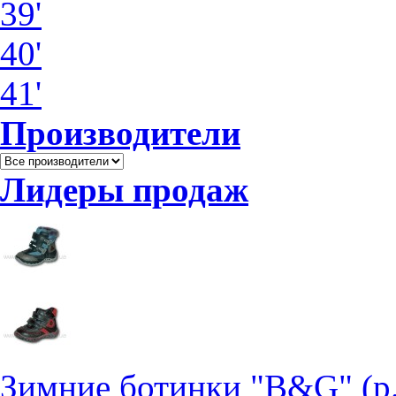
39'
40'
41'
Производители
Лидеры продаж
Зимние ботинки "B&G" (р