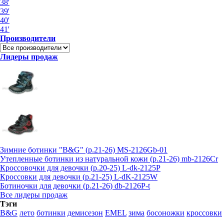
38'
39'
40'
41'
Производители
Лидеры продаж
Зимние ботинки "B&G" (р.21-26) MS-2126Gb-01
Утепленные ботинки из натуральной кожи (р.21-26) mb-2126Cr
Кроссовочки для девочки (р.20-25) L-dk-2125P
Кроссовки для девочки (р.21-25) L-dK-2125W
Ботиночки для девочки (р.21-26) db-2126P-t
Все лидеры продаж
Тэги
B&G
лето
ботинки
демисезон
EMEL
зима
босоножки
кроссовки