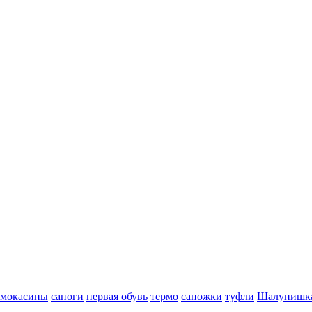
мокасины
сапоги
первая обувь
термо
сапожки
туфли
Шалунишк