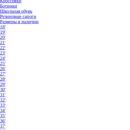
Кроссовки
Ботинки
Школьная обувь
Резиновые сапоги
Размеры в наличии
18'
19'
20'
21'
22'
23'
24'
25'
26'
27'
28'
29'
30'
31'
32'
33'
34'
35'
36'
37'