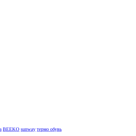
а
BEEKO
sunway
термо обувь