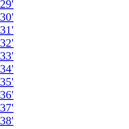
29'
30'
31'
32'
33'
34'
35'
36'
37'
38'