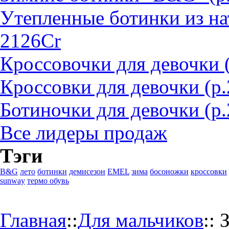
Утепленные ботинки из на
2126Cr
Кроссовочки для девочки 
Кроссовки для девочки (р
Ботиночки для девочки (р.
Все лидеры продаж
Тэги
B&G
лето
ботинки
демисезон
EMEL
зима
босоножки
кроссовки
sunway
термо обувь
Главная
::
Для мальчиков
::