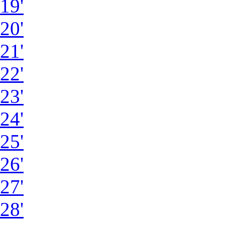
19'
20'
21'
22'
23'
24'
25'
26'
27'
28'