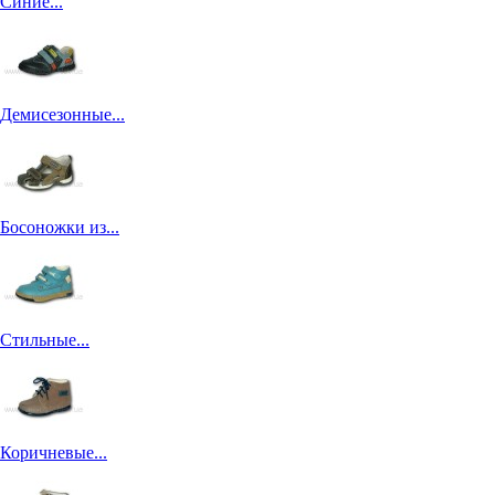
Синие...
Демисезонные...
Босоножки из...
Стильные...
Коричневые...