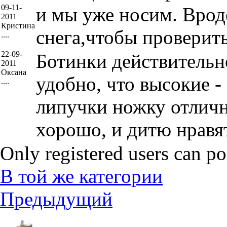
09-11-
и мы уже носим. Врод
2011
Кристина
снега,чтобы проверит
....
22-09-
Ботинки действительн
2011
Оксана
удобно, что высокие - 
....
липучки ножку отличн
хорошо, и дитю нравят
Only registered users can p
В той же категории
Предыдущий