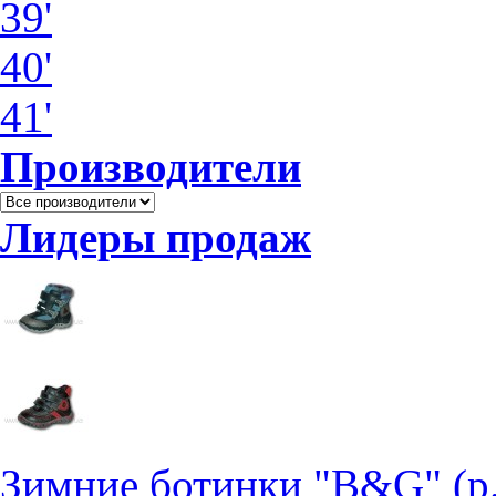
39'
40'
41'
Производители
Лидеры продаж
Зимние ботинки "B&G" (р