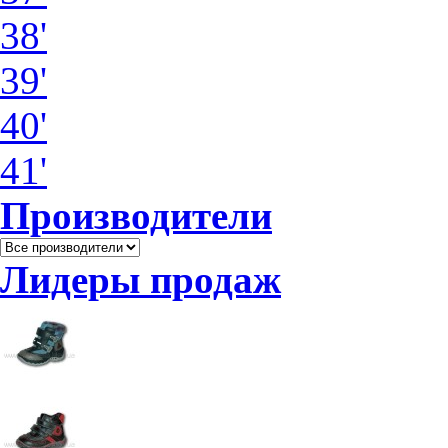
38'
39'
40'
41'
Производители
Лидеры продаж