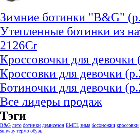
Зимние ботинки "B&G" (р
Утепленные ботинки из на
2126Cr
Кроссовочки для девочки 
Кроссовки для девочки (р
Ботиночки для девочки (р.
Все лидеры продаж
Тэги
B&G
лето
ботинки
демисезон
EMEL
зима
босоножки
кроссовки
sunway
термо обувь