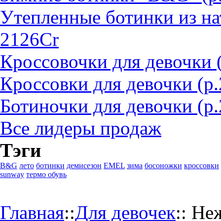
Утепленные ботинки из на
2126Cr
Кроссовочки для девочки 
Кроссовки для девочки (р
Ботиночки для девочки (р.
Все лидеры продаж
Тэги
B&G
лето
ботинки
демисезон
EMEL
зима
босоножки
кроссовки
sunway
термо обувь
Главная
::
Для девочек
::
Неж