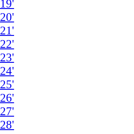
19'
20'
21'
22'
23'
24'
25'
26'
27'
28'