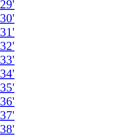
29'
30'
31'
32'
33'
34'
35'
36'
37'
38'