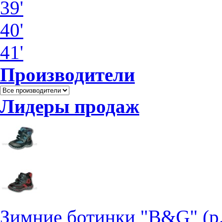
39'
40'
41'
Производители
Лидеры продаж
Зимние ботинки "B&G" (р