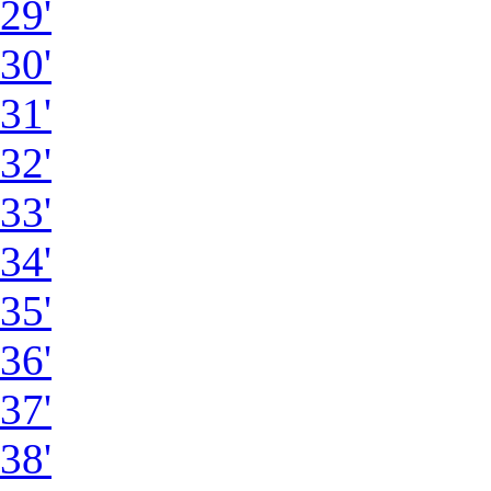
29'
30'
31'
32'
33'
34'
35'
36'
37'
38'