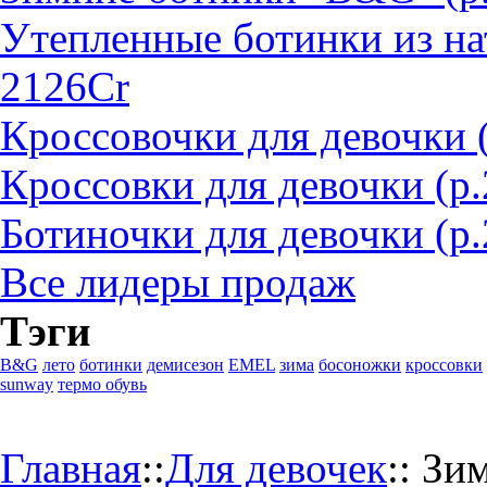
Утепленные ботинки из на
2126Cr
Кроссовочки для девочки 
Кроссовки для девочки (р
Ботиночки для девочки (р.
Все лидеры продаж
Тэги
B&G
лето
ботинки
демисезон
EMEL
зима
босоножки
кроссовки
sunway
термо обувь
Главная
::
Для девочек
::
Зим