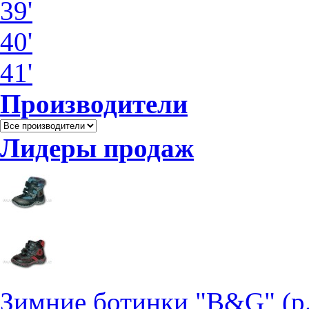
39'
40'
41'
Производители
Лидеры продаж
Зимние ботинки "B&G" (р