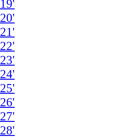
19'
20'
21'
22'
23'
24'
25'
26'
27'
28'