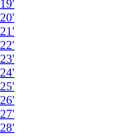
19'
20'
21'
22'
23'
24'
25'
26'
27'
28'