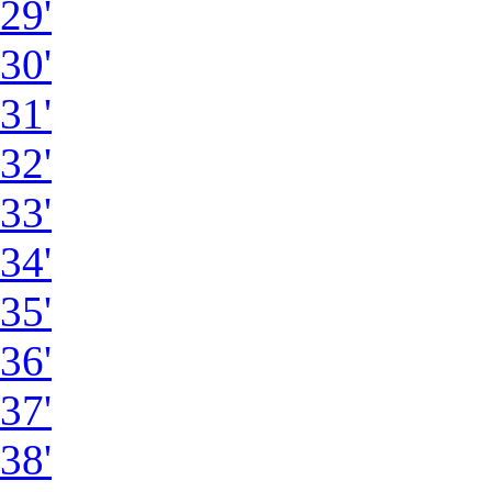
29'
30'
31'
32'
33'
34'
35'
36'
37'
38'