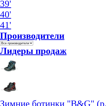
39'
40'
41'
Производители
Лидеры продаж
Зимние ботинки "B&G" (р