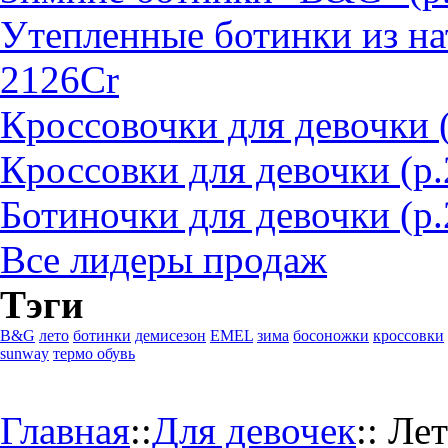
Утепленные ботинки из на
2126Cr
Кроссовочки для девочки 
Кроссовки для девочки (р
Ботиночки для девочки (р.
Все лидеры продаж
Тэги
B&G
лето
ботинки
демисезон
EMEL
зима
босоножки
кроссовки
sunway
термо обувь
Главная
::
Для девочек
::
Лет